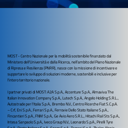
MOST - Centro Nazionale per la mobilità sostenibile finanziato dal
Ministero dell'Università e dalla Ricerca, nell’ambito del Piano Nazionale
di Ripresa e Resilienza (PNRR), nasce con la missione di incentivare e
supportare lo sviluppo di soluzioni moderne, sostenibili e inclusive per
l'intero territorio nazionale. ​
I partner privati di MOST: A2A S.p.A., Accenture S.p.A., Almaviva The
Italian Innovation Company S.p.A., Lutech S.p.A., Angelo Holding S.R.L.,
Autostrade per l'Italia S.p.A., Brembo N.V., Centro Ricerche Fiat S.C.p.A.
– Crf, Eni S.p.A., Ferrari S.p.A., Ferrovie Dello Stato Italiane S.p.A.,
Fincantieri S.p.A., FNM S.p.A., Ge Avio Aero S.R.L., Hitachi Rail Sts S.p.A.,
Intesa Sanpaolo S.p.A., Iveco Group N.V., Leonardo S.p.A., Pirelli Tyre
S.p.A., Poste Italiane S.p.A., Snam S.p.A., Teoresi S.p.A., Thales Alenia