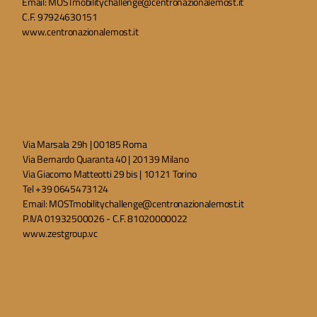
Email:
MOSTmobilitychallenge@centronazionalemost.it
C.F. 97924630151
www.centronazionalemost.it
Via Marsala 29h | 00185 Roma
Via Bernardo Quaranta 40 | 20139 Milano
Via Giacomo Matteotti 29 bis | 10121 Torino
Tel +39 0645473124
Email:
MOSTmobilitychallenge@centronazionalemost.it
P.IVA 01932500026 - C.F. 81020000022
www.zestgroup.vc