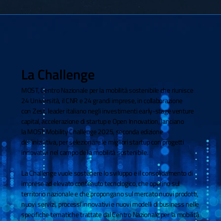
La Challenge
MOST, Centro Nazionale per la mobilità sostenibile che riunisce
24 Università, il CNR e 24 grandi imprese, in collaborazione
con Zest, leader italiano negli investimenti early-stage venture
capital, accelerazione di startup e Open Innovation, lanciano
la MOST Mobility Challenge 2025, seconda edizione
dell’iniziativa, per selezionare le migliori startup con progetti
innovativi nel campo della mobilità sostenibile.
La Challenge vuole sostenere lo sviluppo e il consolidamento di
imprese ad elevato contenuto tecnologico, che operino sul
territorio nazionale e che propongano sul mercato nuovi prodotti,
nuovi servizi, processi innovativi e nuovi modelli di business nelle
specifiche tematiche trattate dal Centro Nazionale per la mobilità